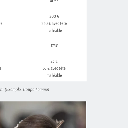
40€*
200 €
te
240 € avec tête
malléable
175€
25 €
e
65 € avec tête
malléable
e-ci. (Exemple: Coupe Femme)