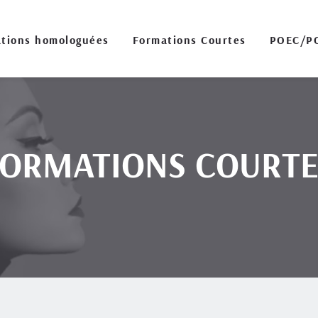
tions homologuées
Formations Courtes
POEC/P
FORMATIONS COURTE