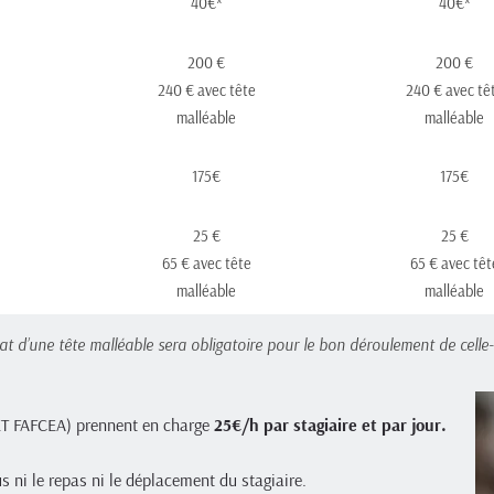
40€*
40€*
200 €
200 €
240 € avec tête
240 € avec tê
malléable
malléable
175€
175€
25 €
25 €
65 € avec tête
65 € avec têt
malléable
malléable
chat d’une tête malléable sera obligatoire pour le bon déroulement de cell
T FAFCEA) prennent en charge 
25€/h par stagiaire et par jour.
s ni le repas ni le déplacement du stagiaire.