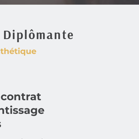
n Diplômante
sthétique 
contrat 
tissage 
s