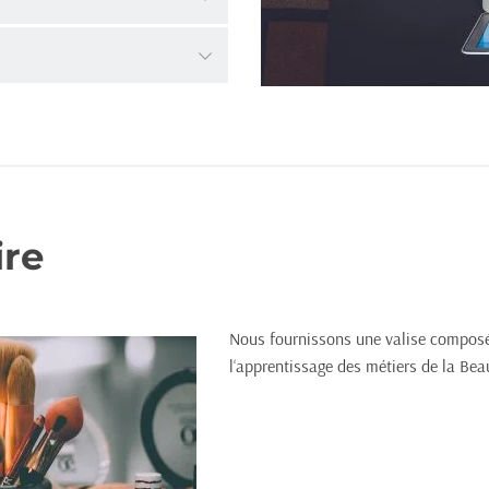
ficacement la calculatrice – 
de pouvoir communiquer en 
ire
Nous fournissons une valise composée
l‘apprentissage des métiers de la Bea