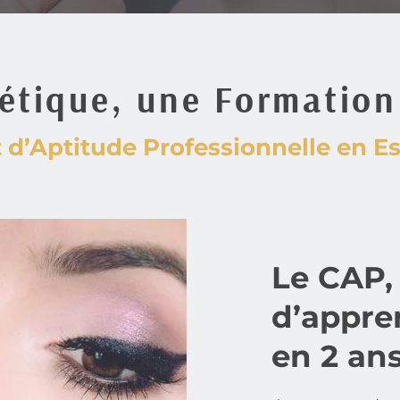
é
tique, une Formatio
t d’Aptitude Professionnelle en E
Le CAP, 
d’appren
en 2 an