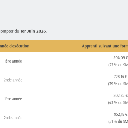
compter du 
1er Juin 2026
.
nnée d'exécution
Apprenti suivant une form
504,09 €
1ère année
(27 % du SM
728,14 €
2nde année
(39 % du SM
802,82 €
1ère année
(43 % du SM
952,18 €
2nde année
(51 % du SM